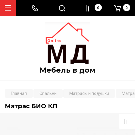
0
0
Мебель в дом
Главная
Спальни
Матрасы и подушки
Матра
Матрас БИО КЛ