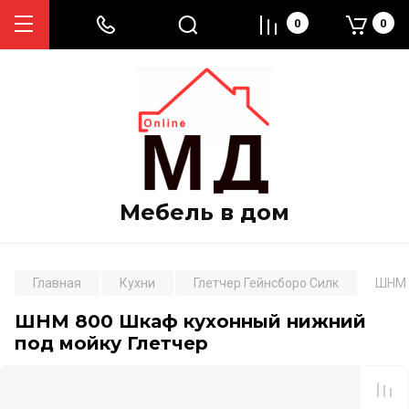
0
0
Мебель в дом
Главная
Кухни
Глетчер Гейнсборо Силк
ШНМ 
ШНМ 800 Шкаф кухонный нижний
под мойку Глетчер