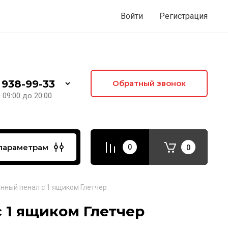
Войти
Регистрация
 938-99-33
Обратный звонок
09:00 до 20:00
параметрам
0
0
нный пенал с 1 ящиком Глетчер
 1 ящиком Глетчер