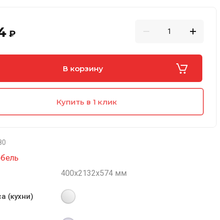
4
₽
В корзину
Купить в 1 клик
80
ебель
400х2132х574 мм
а (кухни)