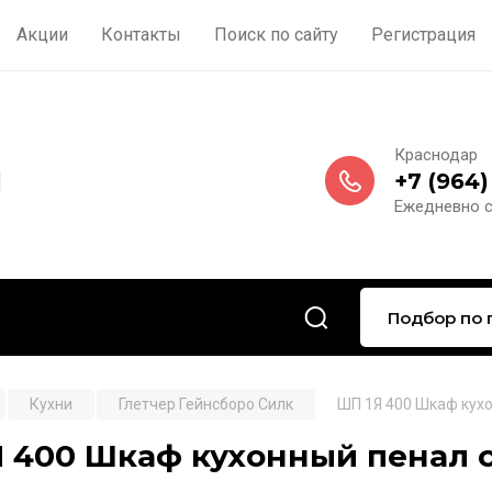
Акции
Контакты
Поиск по сайту
Регистрация
Краснодар
м
+7 (964)
Ежедневно c 
Подбор по 
Кухни
Глетчер Гейнсборо Силк
ШП 1Я 400 Шкаф кухо
 400 Шкаф кухонный пенал с