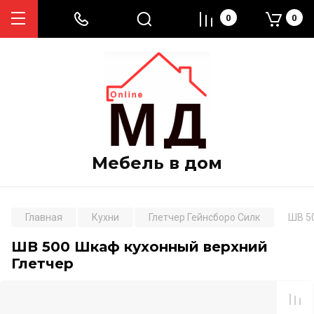
0
0
Мебель в дом
Главная
Кухни
Глетчер Гейнсборо Силк
ШВ 5
ШВ 500 Шкаф кухонный верхний
Глетчер